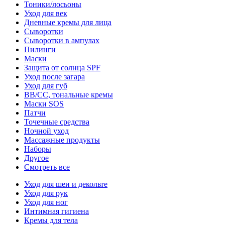
Тоники/лосьоны
Уход для век
Дневные кремы для лица
Сыворотки
Сыворотки в ампулах
Пилинги
Маски
Защита от солнца SPF
Уход после загара
Уход для губ
BB/CC, тональные кремы
Маски SOS
Патчи
Точечные средства
Ночной уход
Массажные продукты
Наборы
Другое
Смотреть все
Уход для шеи и декольте
Уход для рук
Уход для ног
Интимная гигиена
Кремы для тела