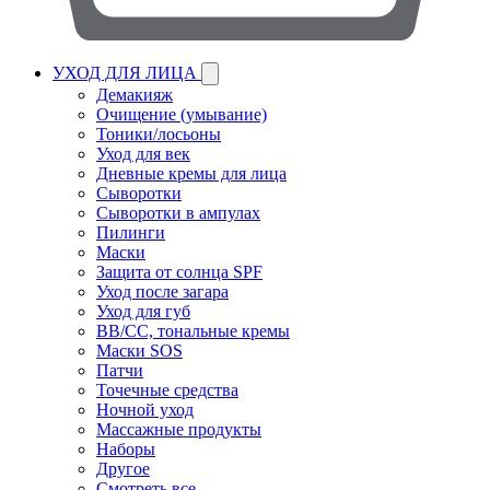
УХОД ДЛЯ ЛИЦА
Демакияж
Очищение (умывание)
Тоники/лосьоны
Уход для век
Дневные кремы для лица
Сыворотки
Сыворотки в ампулах
Пилинги
Маски
Защита от солнца SPF
Уход после загара
Уход для губ
BB/CC, тональные кремы
Маски SOS
Патчи
Точечные средства
Ночной уход
Массажные продукты
Наборы
Другое
Смотреть все