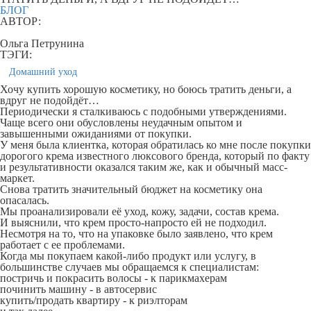
БЛОГ
АВТОР:
Ольга Петрунина
ТЭГИ:
Домашний уход
Хочу купить хорошую косметику, но боюсь тратить деньги, а
вдруг не подойдёт…
Периодически я сталкиваюсь с подобными утверждениями.
Чаще всего они обусловлены неудачным опытом и
завышенными ожиданиями от покупки.
У меня была клиентка, которая обратилась ко мне после покупки
дорогого крема известного люксового бренда, который по факту
и результативности оказался таким же, как и обычный масс-
маркет.
Снова тратить значительный бюджет на косметику она
опасалась.
Мы проанализировали её уход, кожу, задачи, состав крема.
И выяснили, что крем просто-напросто ей не подходил.
Несмотря на то, что на упаковке было заявлено, что крем
работает с ее проблемами.
Когда мы покупаем какой-либо продукт или услугу, в
большинстве случаев мы обращаемся к специалистам:
постричь и покрасить волосы - к парикмахерам
починить машину - в автосервис
купить/продать квартиру - к риэлторам