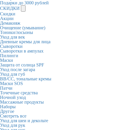
Подарки до 3000 рублей
СКИДКИ
Скидки
Акции
Демакияж
Очищение (умывание)
Тоники/лосьоны
Уход для век
Дневные кремы для лица
Сыворотки
Сыворотки в ампулах
Пилинги
Маски
Защита от солнца SPF
Уход после загара
Уход для губ
BB/CC, тональные кремы
Маски SOS
Патчи
Точечные средства
Ночной уход
Массажные продукты
Наборы
Другое
Смотреть все
Уход для шеи и декольте
Уход для рук
Уход для ног