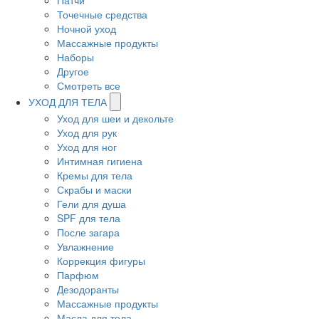
Патчи
Точечные средства
Ночной уход
Массажные продукты
Наборы
Другое
Смотреть все
УХОД ДЛЯ ТЕЛА
Уход для шеи и декольте
Уход для рук
Уход для ног
Интимная гигиена
Кремы для тела
Скрабы и маски
Гели для душа
SPF для тела
После загара
Увлажнение
Коррекция фигуры
Парфюм
Дезодоранты
Массажные продукты
Масла для тела