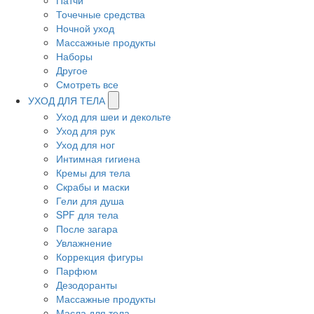
Патчи
Точечные средства
Ночной уход
Массажные продукты
Наборы
Другое
Смотреть все
УХОД ДЛЯ ТЕЛА
Уход для шеи и декольте
Уход для рук
Уход для ног
Интимная гигиена
Кремы для тела
Скрабы и маски
Гели для душа
SPF для тела
После загара
Увлажнение
Коррекция фигуры
Парфюм
Дезодоранты
Массажные продукты
Масла для тела