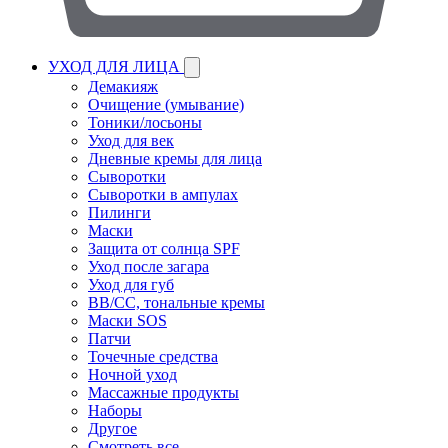
УХОД ДЛЯ ЛИЦА
Демакияж
Очищение (умывание)
Тоники/лосьоны
Уход для век
Дневные кремы для лица
Сыворотки
Сыворотки в ампулах
Пилинги
Маски
Защита от солнца SPF
Уход после загара
Уход для губ
BB/CC, тональные кремы
Маски SOS
Патчи
Точечные средства
Ночной уход
Массажные продукты
Наборы
Другое
Смотреть все