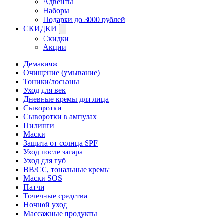
Адвенты
Наборы
Подарки до 3000 рублей
СКИДКИ
Скидки
Акции
Демакияж
Очищение (умывание)
Тоники/лосьоны
Уход для век
Дневные кремы для лица
Сыворотки
Сыворотки в ампулах
Пилинги
Маски
Защита от солнца SPF
Уход после загара
Уход для губ
BB/CC, тональные кремы
Маски SOS
Патчи
Точечные средства
Ночной уход
Массажные продукты