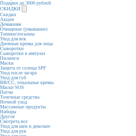
Подарки до 3000 рублей
СКИДКИ
Скидки
Акции
Демакияж
Очищение (умывание)
Тоники/лосьоны
Уход для век
Дневные кремы для лица
Сыворотки
Сыворотки в ампулах
Пилинги
Маски
Защита от солнца SPF
Уход после загара
Уход для губ
BB/CC, тональные кремы
Маски SOS
Патчи
Точечные средства
Ночной уход
Массажные продукты
Наборы
Другое
Смотреть все
Уход для шеи и декольте
Уход для рук
Уход для ног