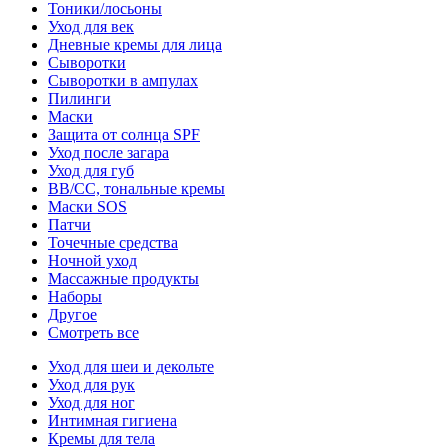
Тоники/лосьоны
Уход для век
Дневные кремы для лица
Сыворотки
Сыворотки в ампулах
Пилинги
Маски
Защита от солнца SPF
Уход после загара
Уход для губ
BB/CC, тональные кремы
Маски SOS
Патчи
Точечные средства
Ночной уход
Массажные продукты
Наборы
Другое
Смотреть все
Уход для шеи и декольте
Уход для рук
Уход для ног
Интимная гигиена
Кремы для тела