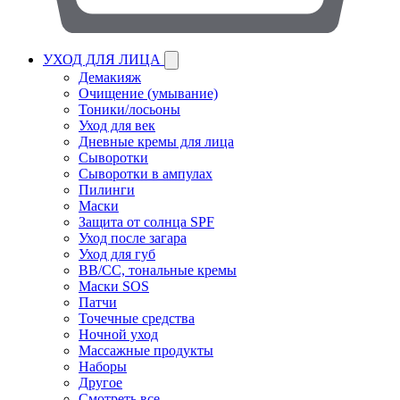
УХОД ДЛЯ ЛИЦА
Демакияж
Очищение (умывание)
Тоники/лосьоны
Уход для век
Дневные кремы для лица
Сыворотки
Сыворотки в ампулах
Пилинги
Маски
Защита от солнца SPF
Уход после загара
Уход для губ
BB/CC, тональные кремы
Маски SOS
Патчи
Точечные средства
Ночной уход
Массажные продукты
Наборы
Другое
Смотреть все